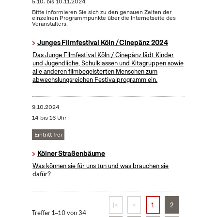
5.10.
bis
10.11.2024
Bitte informieren Sie sich zu den genauen Zeiten der
einzelnen Programmpunkte über die Internetseite des
Veranstalters.
Junges Filmfestival Köln / Cinepänz 2024
Das Junge Filmfestival Köln / Cinepänz lädt Kinder
und Jugendliche, Schulklassen und Kitagruppen sowie
alle anderen filmbegeisterten Menschen zum
abwechslungsreichen Festivalprogramm ein.
9.10.2024
14 bis 16 Uhr
Eintritt frei
Kölner Straßenbäume
Was können sie für uns tun und was brauchen sie
dafür?
|<
<
1
2
Treffer 1–10 von 34