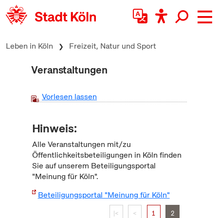
zum Inhalt springen
Leben in Köln
Freizeit, Natur und Sport
Veranstaltungen
Vorlesen lassen
Hinweis:
Alle Veranstaltungen mit/zu
Öffentlichkeitsbeteiligungen in Köln finden
Sie auf unserem Beteiligungsportal
"Meinung für Köln".
Beteiligungsportal "Meinung für Köln"
|<
<
1
2