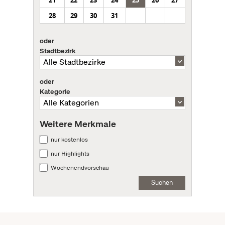
21
22
23
24
25
26
27
28
29
30
31
oder
Stadtbezirk
oder
Kategorie
Weitere Merkmale
nur kostenlos
nur Highlights
Wochenendvorschau
Suchen