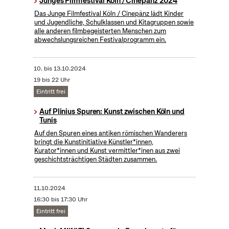
Junges Filmfestival Köln / Cinepänz 2024
Das Junge Filmfestival Köln / Cinepänz lädt Kinder
und Jugendliche, Schulklassen und Kitagruppen sowie
alle anderen filmbegeisterten Menschen zum
abwechslungsreichen Festivalprogramm ein.
10.
bis
13.10.2024
19 bis 22 Uhr
Eintritt frei
Auf Plinius Spuren: Kunst zwischen Köln und
Tunis
Auf den Spuren eines antiken römischen Wanderers
bringt die Kunstinitiative Künstler*innen,
Kurator*innen und Kunst vermittler*inen aus zwei
geschichtsträchtigen Städten zusammen.
11.10.2024
16:30 bis 17:30 Uhr
Eintritt frei