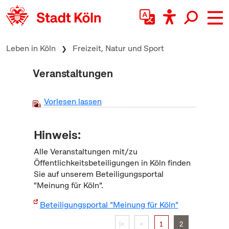
zum Inhalt springen
Leben in Köln
Freizeit, Natur und Sport
Veranstaltungen
Vorlesen lassen
Hinweis:
Alle Veranstaltungen mit/zu
Öffentlichkeitsbeteiligungen in Köln finden
Sie auf unserem Beteiligungsportal
"Meinung für Köln".
Beteiligungsportal "Meinung für Köln"
|<
<
1
2