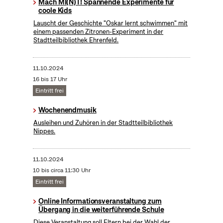
Mach MI(N)T! Spannende Experimente für
coole Kids
Lauscht der Geschichte "Oskar lernt schwimmen" mit
einem passenden Zitronen-Experiment in der
Stadtteilbibliothek Ehrenfeld.
11.10.2024
16 bis 17 Uhr
Eintritt frei
Wochenendmusik
Ausleihen und Zuhören in der Stadtteilbibliothek
Nippes.
11.10.2024
10 bis circa 11:30 Uhr
Eintritt frei
Online Informationsveranstaltung zum
Übergang in die weiterführende Schule
Diese Veranstaltung soll Eltern bei der Wahl der