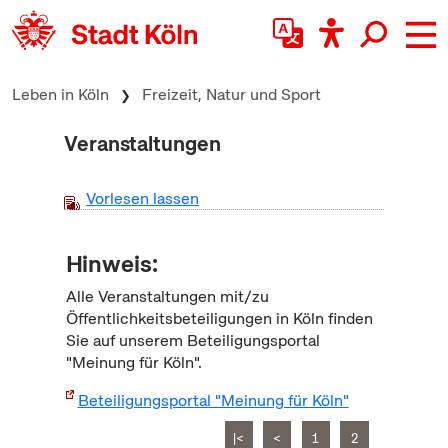
zum Inhalt springen
Leben in Köln
Freizeit, Natur und Sport
Veranstaltungen
Vorlesen lassen
Hinweis:
Alle Veranstaltungen mit/zu
Öffentlichkeitsbeteiligungen in Köln finden
Sie auf unserem Beteiligungsportal
"Meinung für Köln".
Beteiligungsportal "Meinung für Köln"
|<
<
1
2