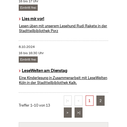
16 bis 17 Uhr
Eintritt frei
Lies mir vor!
Lesen üben mit unserem Lesehund Rudi Rakete in der
Stadtteilbibliothek Porz
8.10.2024
16 bis 16:30 Uhr
Eintritt frei
LeseWelten am Dienstag
Eine Kinderlesung in Zusammenarbeit mit LeseWelten
Köln in der Stadtteilbibliothek Kalk.
|<
<
1
2
Treffer 1–10 von 13
>
>|