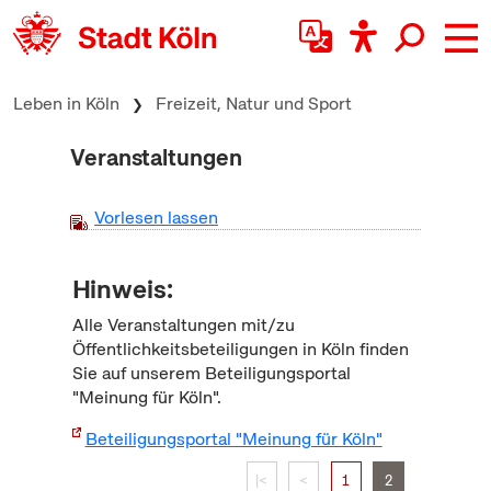
zum Inhalt springen
Leben in Köln
Freizeit, Natur und Sport
Veranstaltungen
Vorlesen lassen
Hinweis:
Alle Veranstaltungen mit/zu
Öffentlichkeitsbeteiligungen in Köln finden
Sie auf unserem Beteiligungsportal
"Meinung für Köln".
Beteiligungsportal "Meinung für Köln"
|<
<
1
2