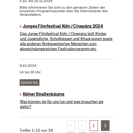
5.10.
bis
10.11.2024
Bitte informieren Sie sich zu den genauen Zeiten der
einzelnen Programmpunkte über die Internetseite des
Veranstalters.
Junges Filmfestival Köln / Cinepänz 2024
Das Junge Filmfestival Köln / Cinepänz lädt Kinder
und Jugendliche, Schulklassen und Kitagruppen sowie
alle anderen filmbegeisterten Menschen zum
abwechslungsreichen Festivalprogramm ein.
9.10.2024
14 bis 16 Uhr
Eintritt frei
Kölner Straßenbäume
Was können sie für uns tun und was brauchen sie
dafür?
|<
<
1
2
Treffer 1–10 von 34