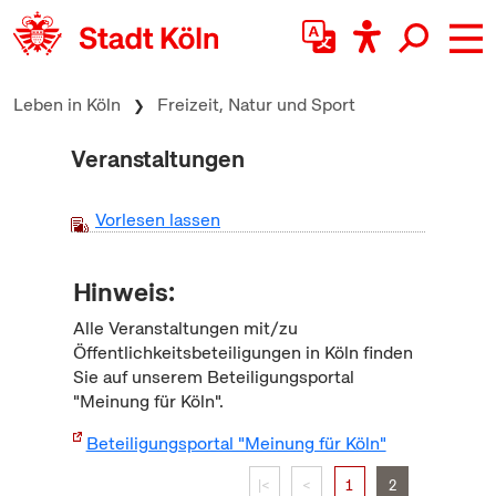
zum Inhalt springen
Leben in Köln
Freizeit, Natur und Sport
Veranstaltungen
Vorlesen lassen
Hinweis:
Alle Veranstaltungen mit/zu
Öffentlichkeitsbeteiligungen in Köln finden
Sie auf unserem Beteiligungsportal
"Meinung für Köln".
Beteiligungsportal "Meinung für Köln"
|<
<
1
2