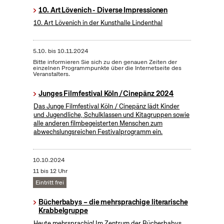
10. Art Lövenich - Diverse Impressionen
10. Art Lövenich in der Kunsthalle Lindenthal
5.10.
bis
10.11.2024
Bitte informieren Sie sich zu den genauen Zeiten der
einzelnen Programmpunkte über die Internetseite des
Veranstalters.
Junges Filmfestival Köln / Cinepänz 2024
Das Junge Filmfestival Köln / Cinepänz lädt Kinder
und Jugendliche, Schulklassen und Kitagruppen sowie
alle anderen filmbegeisterten Menschen zum
abwechslungsreichen Festivalprogramm ein.
10.10.2024
11 bis 12 Uhr
Eintritt frei
Bücherbabys – die mehrsprachige literarische
Krabbelgruppe
Heute mehrsprachig! Im Zentrum der Bücherbabys