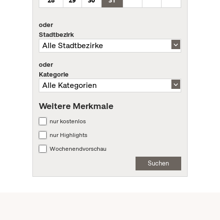
28
29
30
31
oder
Stadtbezirk
oder
Kategorie
Weitere Merkmale
nur kostenlos
nur Highlights
Wochenendvorschau
Suchen