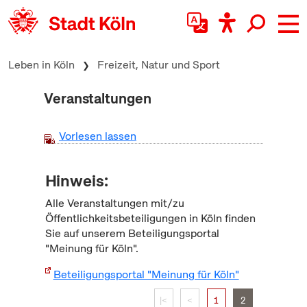
zum Inhalt springen
Leben in Köln
Freizeit, Natur und Sport
Veranstaltungen
Vorlesen lassen
Hinweis:
Alle Veranstaltungen mit/zu
Öffentlichkeitsbeteiligungen in Köln finden
Sie auf unserem Beteiligungsportal
"Meinung für Köln".
Beteiligungsportal "Meinung für Köln"
|<
<
1
2