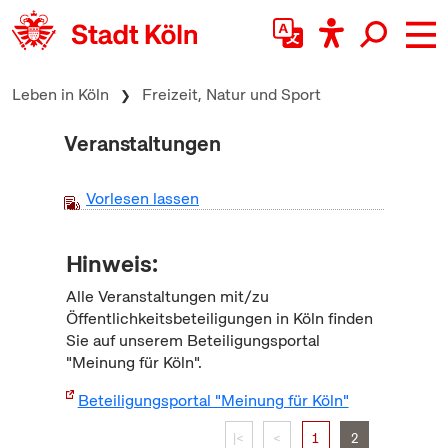
zum Inhalt springen
Leben in Köln
Freizeit, Natur und Sport
Veranstaltungen
Vorlesen lassen
Hinweis:
Alle Veranstaltungen mit/zu
Öffentlichkeitsbeteiligungen in Köln finden
Sie auf unserem Beteiligungsportal
"Meinung für Köln".
Beteiligungsportal "Meinung für Köln"
|<
<
1
2