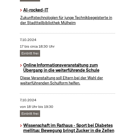
AI-rocked-IT
Zukunftstechnologien für junge Technikbegeisterte in
der Stadtteilbibliothek Mülheim
7.10.2024
17 bis circa 18:30 Uhr
Eintritt frei
Online Informationsveranstaltung zum
Übergang in die weiterführende Schule
Diese Veranstaltung soll Eltern bei der Wahl der
weiterführenden Schulform helfen.
7.10.2024
von 18 Uhr bis 19:30
Eintritt frei
Wissenschaft im Rathaus - Sport bei Diabetes
mellitus: Bewegung bringt Zucker in die Zellen