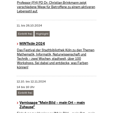
Professor (FH) PD Dr. Christian Brinkmann zeigt
verschiedene Wege für Betroffene zu einem aktiveren
Lebensstil auf.
11.
bis
26.10.2024
Eintritt frei
Highlight
MINTköln 2024
Das Festival der Stadtbibliothek Köln zu den Themen
Mathematik, Informatik, Naturwissenschaft und
Technik – zwei Wochen, stadtweit, über 100
Workshops. Sei dabei und entdecke, was Farben
können!
12.10.
bis
12.11.2024
14 bis 16 Uhr
Eintritt frei
Vernissage "Mein Bild – mein Ort – mein
Zuhause"