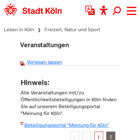
zum Inhalt springen
Leben in Köln
Freizeit, Natur und Sport
Veranstaltungen
Vorlesen lassen
Hinweis:
Alle Veranstaltungen mit/zu
Öffentlichkeitsbeteiligungen in Köln finden
Sie auf unserem Beteiligungsportal
"Meinung für Köln".
Beteiligungsportal "Meinung für Köln"
|<
<
1
2