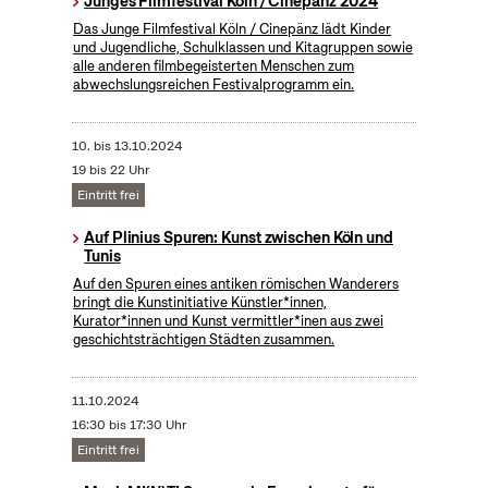
Junges Filmfestival Köln / Cinepänz 2024
Das Junge Filmfestival Köln / Cinepänz lädt Kinder
und Jugendliche, Schulklassen und Kitagruppen sowie
alle anderen filmbegeisterten Menschen zum
abwechslungsreichen Festivalprogramm ein.
10.
bis
13.10.2024
19 bis 22 Uhr
Eintritt frei
Auf Plinius Spuren: Kunst zwischen Köln und
Tunis
Auf den Spuren eines antiken römischen Wanderers
bringt die Kunstinitiative Künstler*innen,
Kurator*innen und Kunst vermittler*inen aus zwei
geschichtsträchtigen Städten zusammen.
11.10.2024
16:30 bis 17:30 Uhr
Eintritt frei