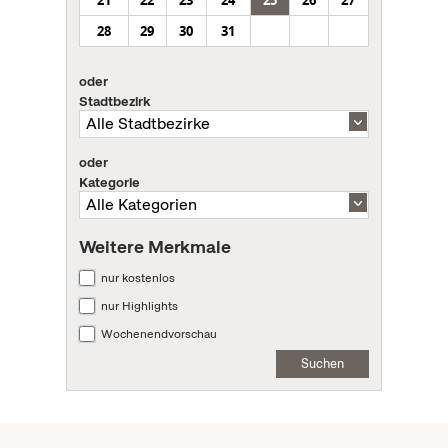
21
22
23
24
25
26
27
28
29
30
31
oder
Stadtbezirk
oder
Kategorie
Weitere Merkmale
nur kostenlos
nur Highlights
Wochenendvorschau
Suchen