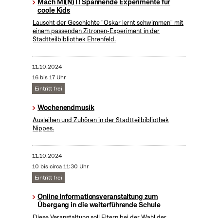
Mach MI(N)T! Spannende Experimente für
coole Kids
Lauscht der Geschichte "Oskar lernt schwimmen" mit
einem passenden Zitronen-Experiment in der
Stadtteilbibliothek Ehrenfeld.
11.10.2024
16 bis 17 Uhr
Eintritt frei
Wochenendmusik
Ausleihen und Zuhören in der Stadtteilbibliothek
Nippes.
11.10.2024
10 bis circa 11:30 Uhr
Eintritt frei
Online Informationsveranstaltung zum
Übergang in die weiterführende Schule
Diese Veranstaltung soll Eltern bei der Wahl der