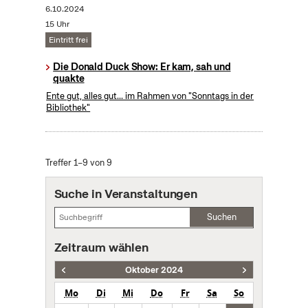
6.10.2024
15 Uhr
Eintritt frei
Die Donald Duck Show: Er kam, sah und
quakte
Ente gut, alles gut... im Rahmen von "Sonntags in der
Bibliothek"
Treffer 1–9 von 9
Suche in Veranstaltungen
Suchen
Zeitraum wählen
Oktober 2024
Mo
Di
Mi
Do
Fr
Sa
So