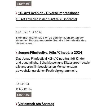
Eintritt frei
10. Art Lövenich - Diverse Impressionen
10. Art Lövenich in der Kunsthalle Lindenthal
5.10.
bis
10.11.2024
Bitte informieren Sie sich zu den genauen Zeiten der
einzelnen Programmpunkte über die Internetseite des
Veranstalters.
Junges Filmfestival Köln / Cinepänz 2024
Das Junge Filmfestival Köln / Cinepänz lädt Kinder
und Jugendliche, Schulklassen und Kitagruppen sowie
alle anderen filmbegeisterten Menschen zum
abwechslungsreichen Festivalprogramm ein.
6.10.2024
11 bis 12 Uhr
Eintritt frei
Vorlesezeit am Sonntag