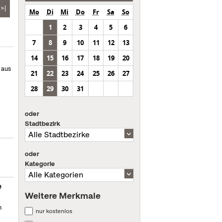
>|
Mo
Di
Mi
Do
Fr
Sa
So
1
2
3
4
5
6
7
8
9
10
11
12
13
14
15
16
17
18
19
20
 aus
21
22
23
24
25
26
27
28
29
30
31
oder
Stadtbezirk
oder
Kategorie
e
Weitere Merkmale
n
nur kostenlos