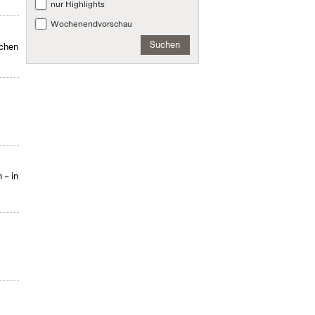
nur Highlights
Wochenendvorschau
Suchen
rchen
 – in