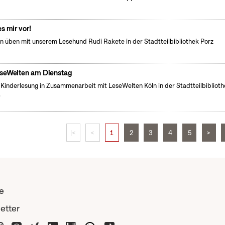
es mir vor!
n üben mit unserem Lesehund Rudi Rakete in der Stadtteilbibliothek Porz
seWelten am Dienstag
 Kinderlesung in Zusammenarbeit mit LeseWelten Köln in der Stadtteilbibliot
.
|<
<
1
2
3
4
5
>
e
etter