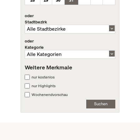
28
29
30
31
oder
Stadtbezirk
oder
Kategorie
Weitere Merkmale
nur kostenlos
nur Highlights
Wochenendvorschau
Suchen