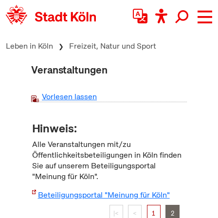
zum Inhalt springen
Leben in Köln
Freizeit, Natur und Sport
Veranstaltungen
Vorlesen lassen
Hinweis:
Alle Veranstaltungen mit/zu
Öffentlichkeitsbeteiligungen in Köln finden
Sie auf unserem Beteiligungsportal
"Meinung für Köln".
Beteiligungsportal "Meinung für Köln"
|<
<
1
2