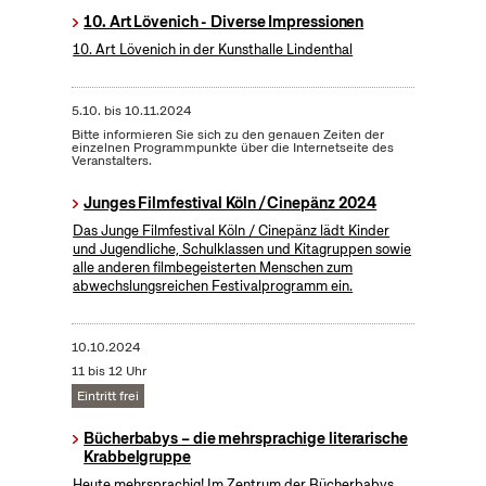
10. Art Lövenich - Diverse Impressionen
10. Art Lövenich in der Kunsthalle Lindenthal
5.10.
bis
10.11.2024
Bitte informieren Sie sich zu den genauen Zeiten der
einzelnen Programmpunkte über die Internetseite des
Veranstalters.
Junges Filmfestival Köln / Cinepänz 2024
Das Junge Filmfestival Köln / Cinepänz lädt Kinder
und Jugendliche, Schulklassen und Kitagruppen sowie
alle anderen filmbegeisterten Menschen zum
abwechslungsreichen Festivalprogramm ein.
10.10.2024
11 bis 12 Uhr
Eintritt frei
Bücherbabys – die mehrsprachige literarische
Krabbelgruppe
Heute mehrsprachig! Im Zentrum der Bücherbabys