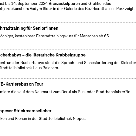
st bis 14. September 2024 Bronzeskulpturen und Grafiken des
tgardekünstlers Vadym Sidur in der Galerie des Bezirksrathauses Porz zeigt.
hrradtraining für Senior*innen
öchiger, kostenloser Fahrradtrainingskurs für Menschen ab 65
cherbabys – die literarische Krabbelgruppe
entrum der Bücherbabys steht die Sprach- und Sinnesförderung der Kleinsten
Stadtteilbibliothek Haus Balchem.
B-Karrierebus on Tour
rmiere dich auf dem Neumarkt zum Beruf als Bus- oder Stadtbahnfahrer*in
ppeser Strickmamsellcher
cken und Klönen in der Stadtteilbibliothek Nippes.