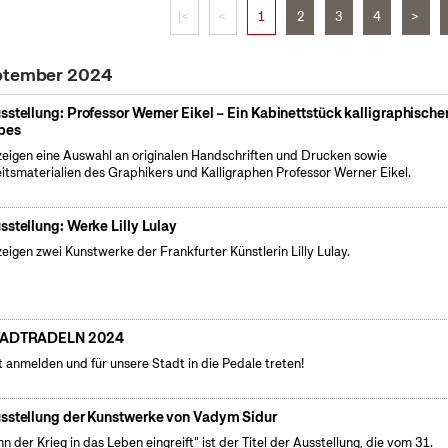
|<
<
1
2
3
4
>
eptember 2024
sstellung: Professor Werner Eikel – Ein Kabinettstück kalligraphische
bes
zeigen eine Auswahl an originalen Handschriften und Drucken sowie
itsmaterialien des Graphikers und Kalligraphen Professor Werner Eikel.
sstellung: Werke Lilly Lulay
zeigen zwei Kunstwerke der Frankfurter Künstlerin Lilly Lulay.
TADTRADELN 2024
t anmelden und für unsere Stadt in die Pedale treten!
sstellung der Kunstwerke von Vadym Sidur
n der Krieg in das Leben eingreift" ist der Titel der Ausstellung, die vom 31.