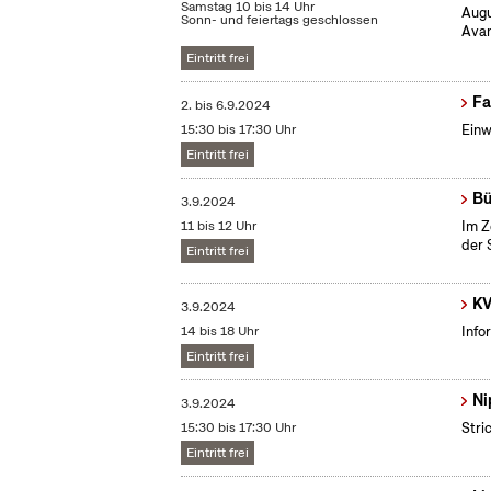
Samstag 10 bis 14 Uhr
Augu
Sonn- und feiertags geschlossen
Avan
Eintritt frei
Fa
2.
bis
6.9.2024
15:30 bis 17:30 Uhr
Einw
Eintritt frei
Bü
3.9.2024
11 bis 12 Uhr
Im Z
der 
Eintritt frei
KV
3.9.2024
14 bis 18 Uhr
Info
Eintritt frei
Ni
3.9.2024
15:30 bis 17:30 Uhr
Stri
Eintritt frei