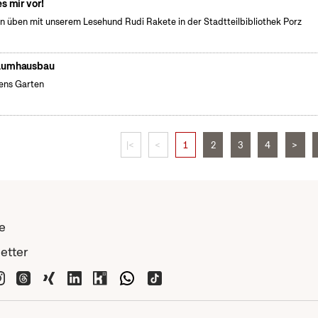
es mir vor!
n üben mit unserem Lesehund Rudi Rakete in der Stadtteilbibliothek Porz
aumhausbau
ens Garten
|<
<
1
2
3
4
>
e
etter