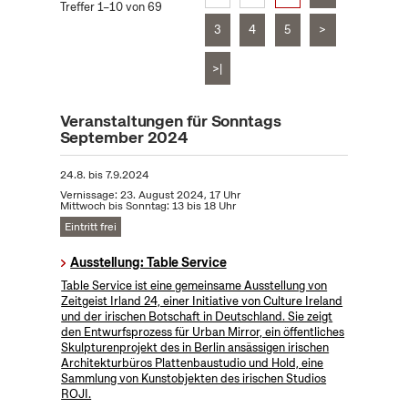
Treffer 1–10 von 69
3
4
5
>
>|
Veranstaltungen für Sonntags
September 2024
24.8.
bis
7.9.2024
Vernissage: 23. August 2024, 17 Uhr
Mittwoch bis Sonntag: 13 bis 18 Uhr
Eintritt frei
Ausstellung: Table Service
Table Service ist eine gemeinsame Ausstellung von
Zeitgeist Irland 24, einer Initiative von Culture Ireland
und der irischen Botschaft in Deutschland. Sie zeigt
den Entwurfsprozess für Urban Mirror, ein öffentliches
Skulpturenprojekt des in Berlin ansässigen irischen
Architekturbüros Plattenbaustudio und Hold, eine
Sammlung von Kunstobjekten des irischen Studios
ROJI.