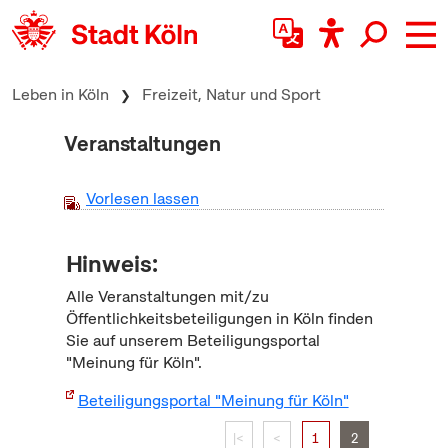
zum Inhalt springen
Leben in Köln
Freizeit, Natur und Sport
Veranstaltungen
Vorlesen lassen
Hinweis:
Alle Veranstaltungen mit/zu
Öffentlichkeitsbeteiligungen in Köln finden
Sie auf unserem Beteiligungsportal
"Meinung für Köln".
Beteiligungsportal "Meinung für Köln"
|<
<
1
2