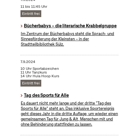
11 bis 11:45 Uhr
Eintritt frei
Bücherbabys – die literarische Krabbelgruppe
Im Zentrum der Bücherbabys steht die Sprach- und
Sinnesförderung der Kleinsten – in der
Stadtteilbibliothek Sülz.
7.9.2024
10 Uhr Sportabzeichen
11 Uhr Tanzkurs
14 Uhr Hula Hoop Kurs
Eintritt frei
Tag des Sports für Alle
Es dauert nicht mehr lange und der dritte "Tag des
Sports für Alle" steht an. Das inklusive Sportereignis
geht dieses Jahr in die dritte Auflage, um wieder einen
gemeinsamen Tag für Jung & Alt, Menschen mit und
ohne Behinderung stattfinden zu lassen.