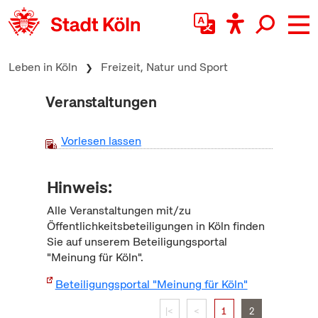
zum Inhalt springen
Leben in Köln
Freizeit, Natur und Sport
Veranstaltungen
Vorlesen lassen
Hinweis:
Alle Veranstaltungen mit/zu
Öffentlichkeitsbeteiligungen in Köln finden
Sie auf unserem Beteiligungsportal
"Meinung für Köln".
Beteiligungsportal "Meinung für Köln"
|<
<
1
2