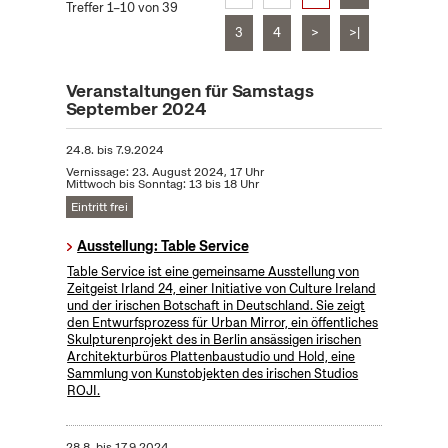
Treffer 1–10 von 39
3
4
>
>|
Veranstaltungen für Samstags
September 2024
24.8.
bis
7.9.2024
Vernissage: 23. August 2024, 17 Uhr
Mittwoch bis Sonntag: 13 bis 18 Uhr
Eintritt frei
Ausstellung: Table Service
Table Service ist eine gemeinsame Ausstellung von
Zeitgeist Irland 24, einer Initiative von Culture Ireland
und der irischen Botschaft in Deutschland. Sie zeigt
den Entwurfsprozess für Urban Mirror, ein öffentliches
Skulpturenprojekt des in Berlin ansässigen irischen
Architekturbüros Plattenbaustudio und Hold, eine
Sammlung von Kunstobjekten des irischen Studios
ROJI.
28.8.
bis
17.9.2024