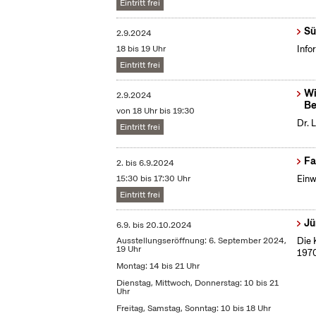
Eintritt frei
Sü
2.9.2024
18 bis 19 Uhr
Info
Eintritt frei
Wi
2.9.2024
Be
von 18 Uhr bis 19:30
Dr. 
Eintritt frei
Fa
2.
bis
6.9.2024
15:30 bis 17:30 Uhr
Einw
Eintritt frei
Jü
6.9.
bis
20.10.2024
Ausstellungseröffnung: 6. September 2024,
Die 
19 Uhr
1970
Montag: 14 bis 21 Uhr
Dienstag, Mittwoch, Donnerstag: 10 bis 21
Uhr
Freitag, Samstag, Sonntag: 10 bis 18 Uhr