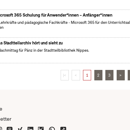
crosoft 365 Schulung für Anwender*innen – Anfänger*innen
Lehrkräfte und pädagogische Fachkräfte - Microsoft 365 für den Unterrichtsal
en
s Stadtteilarchiv hört und sieht zu
Nachmittag für Pänz in der Stadtteilbibliothek Nippes.
|<
<
1
2
3
>
e
etter