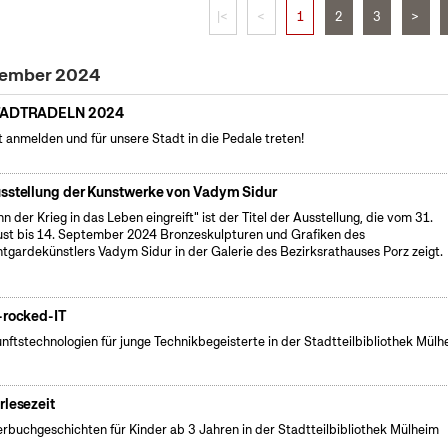
|<
<
1
2
3
>
ptember 2024
TADTRADELN 2024
t anmelden und für unsere Stadt in die Pedale treten!
sstellung der Kunstwerke von Vadym Sidur
n der Krieg in das Leben eingreift" ist der Titel der Ausstellung, die vom 31.
st bis 14. September 2024 Bronzeskulpturen und Grafiken des
tgardekünstlers Vadym Sidur in der Galerie des Bezirksrathauses Porz zeigt.
-rocked-IT
nftstechnologien für junge Technikbegeisterte in der Stadtteilbibliothek Mülh
rlesezeit
erbuchgeschichten für Kinder ab 3 Jahren in der Stadtteilbibliothek Mülheim