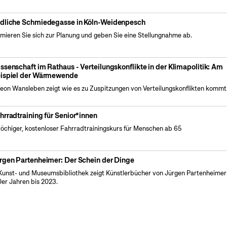
dliche Schmiedegasse in Köln-Weidenpesch
rmieren Sie sich zur Planung und geben Sie eine Stellungnahme ab.
ssenschaft im Rathaus - Verteilungskonflikte in der Klimapolitik: Am
ispiel der Wärmewende
Leon Wansleben zeigt wie es zu Zuspitzungen von Verteilungskonflikten kommt
hrradtraining für Senior*innen
öchiger, kostenloser Fahrradtrainingskurs für Menschen ab 65
rgen Partenheimer: Der Schein der Dinge
Kunst- und Museumsbibliothek zeigt Künstlerbücher von Jürgen Partenheimer
er Jahren bis 2023.