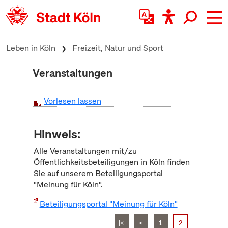
zum Inhalt springen
Leben in Köln
Freizeit, Natur und Sport
Veranstaltungen
Vorlesen lassen
Hinweis:
Alle Veranstaltungen mit/zu
Öffentlichkeitsbeteiligungen in Köln finden
Sie auf unserem Beteiligungsportal
"Meinung für Köln".
Beteiligungsportal "Meinung für Köln"
|<
<
1
2