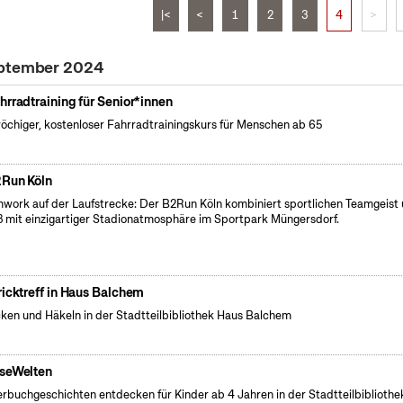
|<
<
1
2
3
4
>
eptember 2024
hrradtraining für Senior*innen
öchiger, kostenloser Fahrradtrainingskurs für Menschen ab 65
Run Köln
work auf der Laufstrecke: Der B2Run Köln kombiniert sportlichen Teamgeist
 mit einzigartiger Stadionatmosphäre im Sportpark Müngersdorf.
ricktreff in Haus Balchem
cken und Häkeln in der Stadtteilbibliothek Haus Balchem
seWelten
erbuchgeschichten entdecken für Kinder ab 4 Jahren in der Stadtteilbibliothe