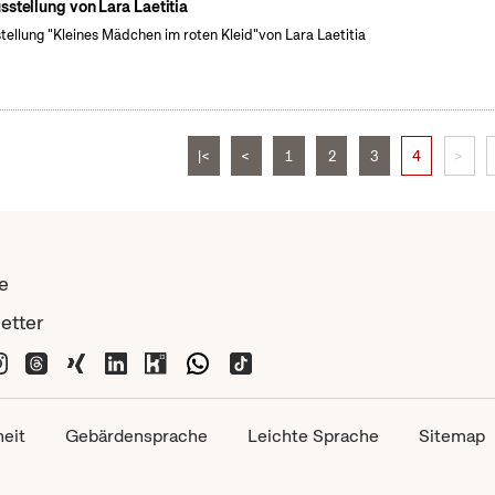
sstellung von Lara Laetitia
tellung "Kleines Mädchen im roten Kleid"von Lara Laetitia
|<
<
1
2
3
4
>
e
etter
heit
Gebärdensprache
Leichte Sprache
Sitemap