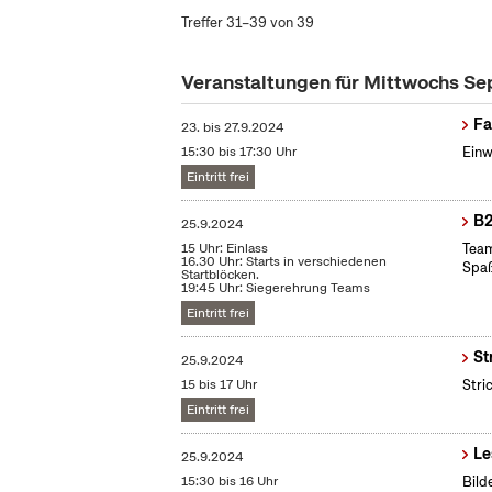
Treffer 31–39 von 39
Veranstaltungen für Mittwochs S
Fa
23.
bis
27.9.2024
15:30 bis 17:30 Uhr
Einw
Eintritt frei
B2
25.9.2024
15 Uhr: Einlass
Team
16.30 Uhr: Starts in verschiedenen
Spaß
Startblöcken.
19:45 Uhr: Siegerehrung Teams
Eintritt frei
St
25.9.2024
15 bis 17 Uhr
Stri
Eintritt frei
Le
25.9.2024
15:30 bis 16 Uhr
Bild