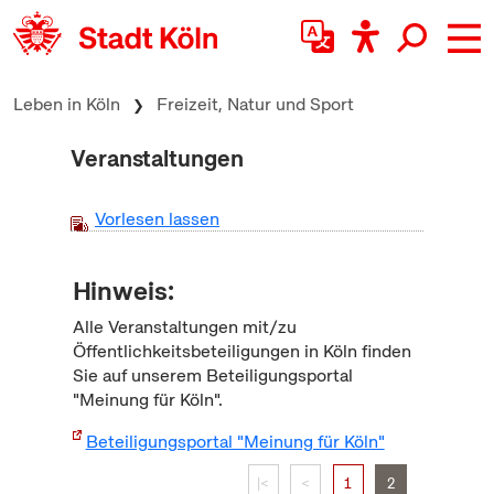
zum Inhalt springen
Leben in Köln
Freizeit, Natur und Sport
Veranstaltungen
Vorlesen lassen
Hinweis:
Alle Veranstaltungen mit/zu
Öffentlichkeitsbeteiligungen in Köln finden
Sie auf unserem Beteiligungsportal
"Meinung für Köln".
Beteiligungsportal "Meinung für Köln"
|<
<
1
2