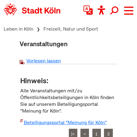
zum Inhalt springen
Leben in Köln
Freizeit, Natur und Sport
Veranstaltungen
Vorlesen lassen
Hinweis:
Alle Veranstaltungen mit/zu
Öffentlichkeitsbeteiligungen in Köln finden
Sie auf unserem Beteiligungsportal
"Meinung für Köln".
Beteiligungsportal "Meinung für Köln"
|<
<
1
2