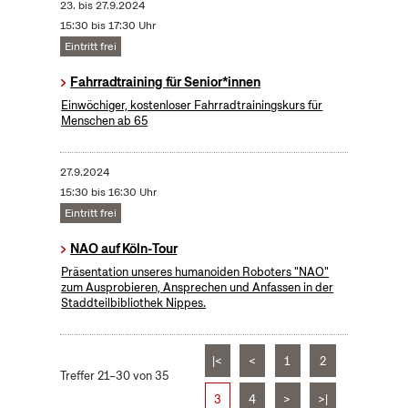
23.
bis
27.9.2024
15:30 bis 17:30 Uhr
Eintritt frei
Fahrradtraining für Senior*innen
Einwöchiger, kostenloser Fahrradtrainingskurs für
Menschen ab 65
27.9.2024
15:30 bis 16:30 Uhr
Eintritt frei
NAO auf Köln-Tour
Präsentation unseres humanoiden Roboters "NAO"
zum Ausprobieren, Ansprechen und Anfassen in der
Staddteilbibliothek Nippes.
|<
<
1
2
Treffer 21–30 von 35
3
4
>
>|