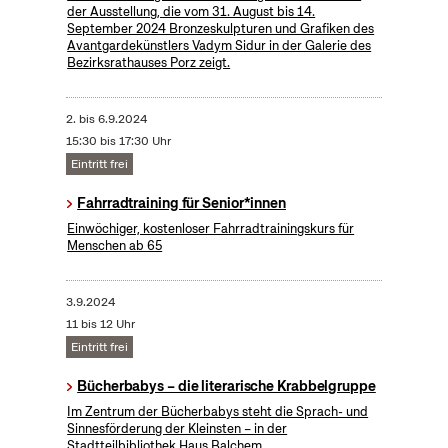
der Ausstellung, die vom 31. August bis 14.
September 2024 Bronzeskulpturen und Grafiken des
Avantgardekünstlers Vadym Sidur in der Galerie des
Bezirksrathauses Porz zeigt.
2.
bis
6.9.2024
15:30 bis 17:30 Uhr
Eintritt frei
Fahrradtraining für Senior*innen
Einwöchiger, kostenloser Fahrradtrainingskurs für
Menschen ab 65
3.9.2024
11 bis 12 Uhr
Eintritt frei
Bücherbabys – die literarische Krabbelgruppe
Im Zentrum der Bücherbabys steht die Sprach- und
Sinnesförderung der Kleinsten – in der
Stadtteilbibliothek Haus Balchem.