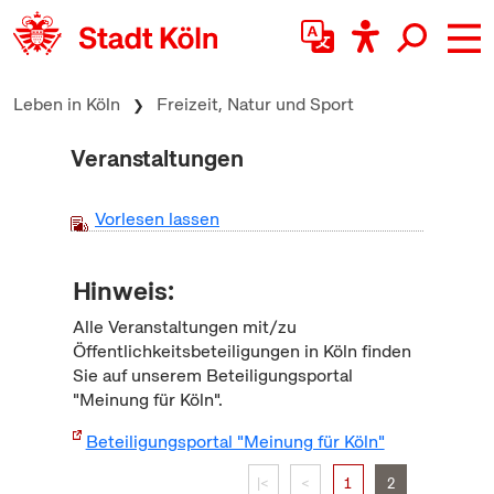
zum Inhalt springen
Leben in Köln
Freizeit, Natur und Sport
Veranstaltungen
Vorlesen lassen
Hinweis:
Alle Veranstaltungen mit/zu
Öffentlichkeitsbeteiligungen in Köln finden
Sie auf unserem Beteiligungsportal
"Meinung für Köln".
Beteiligungsportal "Meinung für Köln"
|<
<
1
2