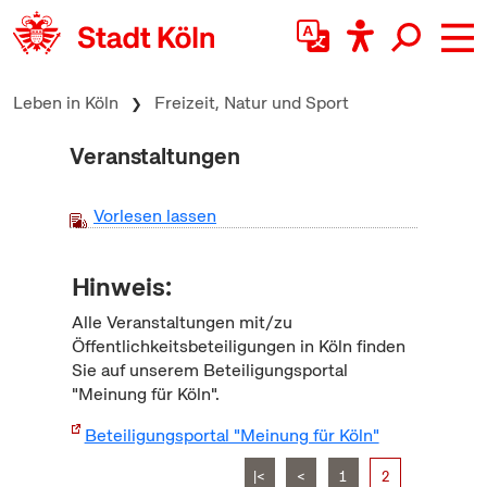
zum Inhalt springen
Leben in Köln
Freizeit, Natur und Sport
Veranstaltungen
Vorlesen lassen
Hinweis:
Alle Veranstaltungen mit/zu
Öffentlichkeitsbeteiligungen in Köln finden
Sie auf unserem Beteiligungsportal
"Meinung für Köln".
Beteiligungsportal "Meinung für Köln"
|<
<
1
2