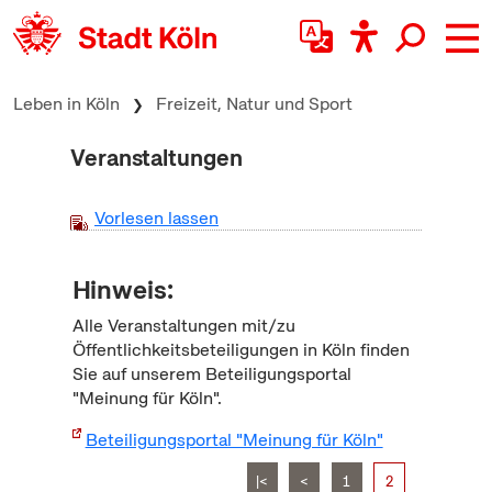
zum Inhalt springen
Leben in Köln
Freizeit, Natur und Sport
Veranstaltungen
Vorlesen lassen
Hinweis:
Alle Veranstaltungen mit/zu
Öffentlichkeitsbeteiligungen in Köln finden
Sie auf unserem Beteiligungsportal
"Meinung für Köln".
Beteiligungsportal "Meinung für Köln"
|<
<
1
2