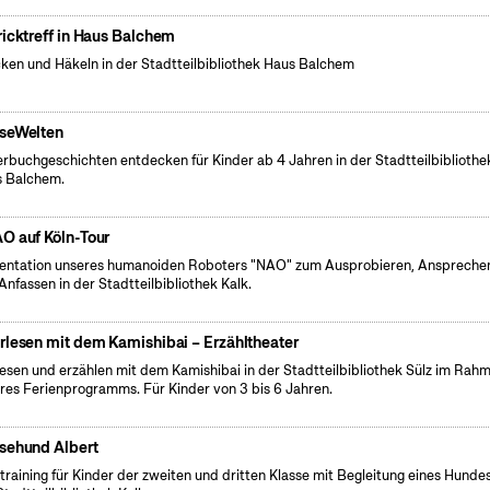
ricktreff in Haus Balchem
cken und Häkeln in der Stadtteilbibliothek Haus Balchem
seWelten
erbuchgeschichten entdecken für Kinder ab 4 Jahren in der Stadtteilbibliothe
 Balchem.
O auf Köln-Tour
entation unseres humanoiden Roboters "NAO" zum Ausprobieren, Anspreche
Anfassen in der Stadtteilbibliothek Kalk.
rlesen mit dem Kamishibai – Erzähltheater
lesen und erzählen mit dem Kamishibai in der Stadtteilbibliothek Sülz im Rah
res Ferienprogramms. Für Kinder von 3 bis 6 Jahren.
sehund Albert
training für Kinder der zweiten und dritten Klasse mit Begleitung eines Hundes