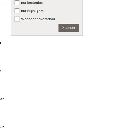
nur kostenlos
nur Highlights
Wochenendvorschau
Suchen
k
n
men
 in