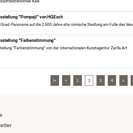
Stadtteilbibliothek Kalk.
sstellung "Pompeji" von HGEsch
Grad-Panorama auf die 2.500 Jahre alte römische Siedlung am Fuße des Ves
sstellung "Farbenstimmung"
tellung "Farbenstimmung" von der internationalen Kunstagentur Zarifa Art
|<
<
1
2
3
4
>
e
etter