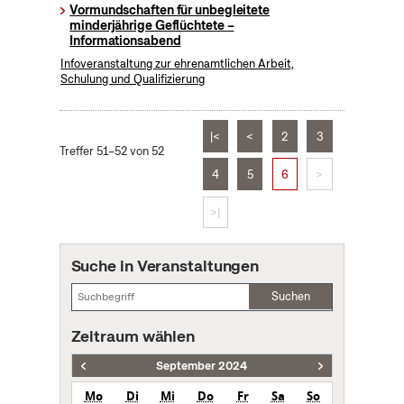
Vormundschaften für unbegleitete
minderjährige Geflüchtete –
Informationsabend
Infoveranstaltung zur ehrenamtlichen Arbeit,
Schulung und Qualifizierung
|<
<
2
3
Treffer 51–52 von 52
4
5
6
>
>|
Suche in Veranstaltungen
Suchen
Zeitraum wählen
September 2024
Mo
Di
Mi
Do
Fr
Sa
So