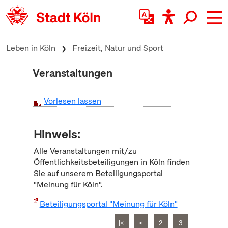
zum Inhalt springen
Leben in Köln
Freizeit, Natur und Sport
Veranstaltungen
Vorlesen lassen
Hinweis:
Alle Veranstaltungen mit/zu
Öffentlichkeitsbeteiligungen in Köln finden
Sie auf unserem Beteiligungsportal
"Meinung für Köln".
Beteiligungsportal "Meinung für Köln"
|<
<
2
3