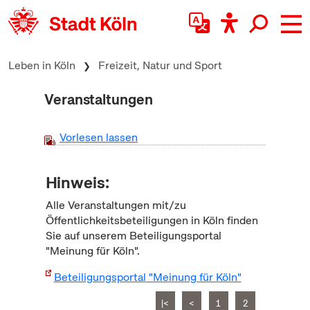
zum Inhalt springen
Leben in Köln
Freizeit, Natur und Sport
Veranstaltungen
Vorlesen lassen
Hinweis:
Alle Veranstaltungen mit/zu
Öffentlichkeitsbeteiligungen in Köln finden
Sie auf unserem Beteiligungsportal
"Meinung für Köln".
Beteiligungsportal "Meinung für Köln"
|<
<
1
2