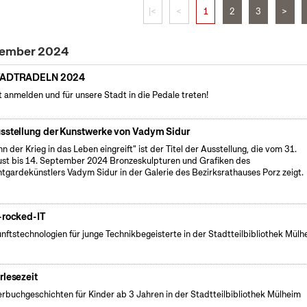
|<
<
1
2
3
>
ptember 2024
TADTRADELN 2024
t anmelden und für unsere Stadt in die Pedale treten!
sstellung der Kunstwerke von Vadym Sidur
n der Krieg in das Leben eingreift" ist der Titel der Ausstellung, die vom 31.
st bis 14. September 2024 Bronzeskulpturen und Grafiken des
tgardekünstlers Vadym Sidur in der Galerie des Bezirksrathauses Porz zeigt.
-rocked-IT
nftstechnologien für junge Technikbegeisterte in der Stadtteilbibliothek Mülh
rlesezeit
erbuchgeschichten für Kinder ab 3 Jahren in der Stadtteilbibliothek Mülheim