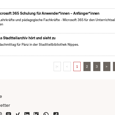
crosoft 365 Schulung für Anwender*innen – Anfänger*innen
Lehrkräfte und pädagogische Fachkräfte - Microsoft 365 für den Unterrichtsal
en
s Stadtteilarchiv hört und sieht zu
Nachmittag für Pänz in der Stadtteilbibliothek Nippes.
|<
<
1
2
3
>
e
etter