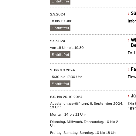
Eintritt frei
Sü
2.9.2024
18 bis 19 Uhr
Info
Eintritt frei
Wi
2.9.2024
Be
von 18 Uhr bis 19:30
Dr. 
Eintritt frei
Fa
2.
bis
6.9.2024
15:30 bis 17:30 Uhr
Einw
Eintritt frei
Jü
6.9.
bis
20.10.2024
Ausstellungseröffnung: 6. September 2024,
Die 
19 Uhr
1970
Montag: 14 bis 21 Uhr
Dienstag, Mittwoch, Donnerstag: 10 bis 21
Uhr
Freitag, Samstag, Sonntag: 10 bis 18 Uhr