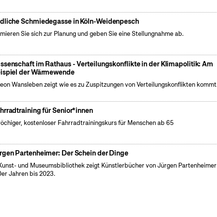
dliche Schmiedegasse in Köln-Weidenpesch
rmieren Sie sich zur Planung und geben Sie eine Stellungnahme ab.
ssenschaft im Rathaus - Verteilungskonflikte in der Klimapolitik: Am
ispiel der Wärmewende
Leon Wansleben zeigt wie es zu Zuspitzungen von Verteilungskonflikten kommt
hrradtraining für Senior*innen
öchiger, kostenloser Fahrradtrainingskurs für Menschen ab 65
rgen Partenheimer: Der Schein der Dinge
Kunst- und Museumsbibliothek zeigt Künstlerbücher von Jürgen Partenheimer
er Jahren bis 2023.