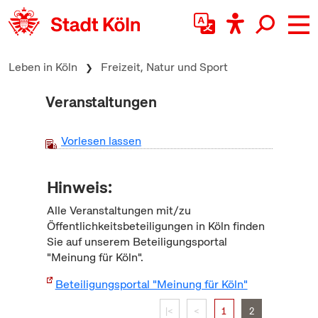
zum Inhalt springen
Leben in Köln
Freizeit, Natur und Sport
Veranstaltungen
Vorlesen lassen
Hinweis:
Alle Veranstaltungen mit/zu
Öffentlichkeitsbeteiligungen in Köln finden
Sie auf unserem Beteiligungsportal
"Meinung für Köln".
Beteiligungsportal "Meinung für Köln"
|<
<
1
2