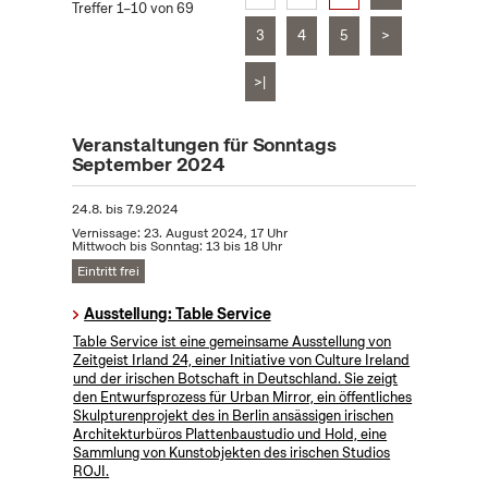
Treffer 1–10 von 69
3
4
5
>
>|
Veranstaltungen für Sonntags
September 2024
24.8.
bis
7.9.2024
Vernissage: 23. August 2024, 17 Uhr
Mittwoch bis Sonntag: 13 bis 18 Uhr
Eintritt frei
Ausstellung: Table Service
Table Service ist eine gemeinsame Ausstellung von
Zeitgeist Irland 24, einer Initiative von Culture Ireland
und der irischen Botschaft in Deutschland. Sie zeigt
den Entwurfsprozess für Urban Mirror, ein öffentliches
Skulpturenprojekt des in Berlin ansässigen irischen
Architekturbüros Plattenbaustudio und Hold, eine
Sammlung von Kunstobjekten des irischen Studios
ROJI.