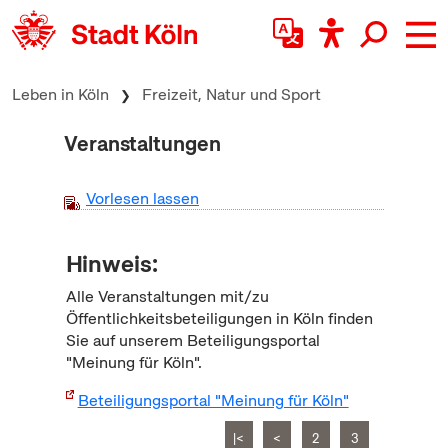
zum Inhalt springen
Leben in Köln
Freizeit, Natur und Sport
Veranstaltungen
Vorlesen lassen
Hinweis:
Alle Veranstaltungen mit/zu
Öffentlichkeitsbeteiligungen in Köln finden
Sie auf unserem Beteiligungsportal
"Meinung für Köln".
Beteiligungsportal "Meinung für Köln"
|<
<
2
3