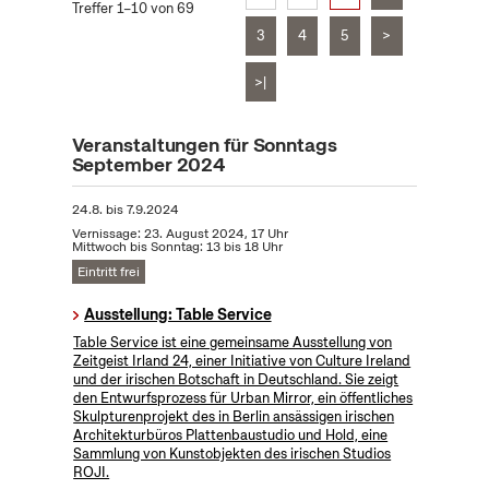
Treffer 1–10 von 69
3
4
5
>
>|
Veranstaltungen für Sonntags
September 2024
24.8.
bis
7.9.2024
Vernissage: 23. August 2024, 17 Uhr
Mittwoch bis Sonntag: 13 bis 18 Uhr
Eintritt frei
Ausstellung: Table Service
Table Service ist eine gemeinsame Ausstellung von
Zeitgeist Irland 24, einer Initiative von Culture Ireland
und der irischen Botschaft in Deutschland. Sie zeigt
den Entwurfsprozess für Urban Mirror, ein öffentliches
Skulpturenprojekt des in Berlin ansässigen irischen
Architekturbüros Plattenbaustudio und Hold, eine
Sammlung von Kunstobjekten des irischen Studios
ROJI.