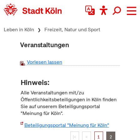
zum Inhalt springen
Leben in Köln
Freizeit, Natur und Sport
Veranstaltungen
Vorlesen lassen
Hinweis:
Alle Veranstaltungen mit/zu
Öffentlichkeitsbeteiligungen in Köln finden
Sie auf unserem Beteiligungsportal
"Meinung für Köln".
Beteiligungsportal "Meinung für Köln"
|<
<
1
2