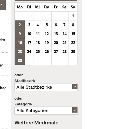
>|
Mo
Di
Mi
Do
Fr
Sa
So
1
2
3
4
5
6
7
8
9
10
11
12
13
14
15
eim
16
17
18
19
20
21
22
23
24
25
26
27
28
29
30
uv
oder
Stadtbezirk
ltag
oder
Kategorie
Weitere Merkmale