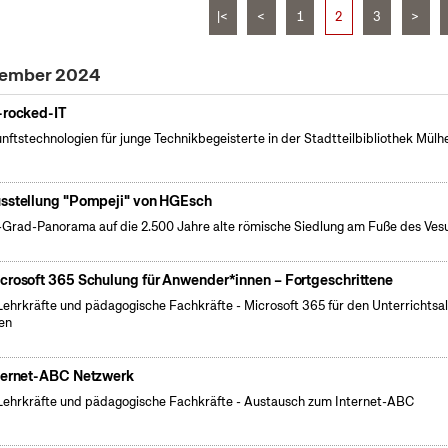
|<
<
1
2
3
>
ptember 2024
-rocked-IT
nftstechnologien für junge Technikbegeisterte in der Stadtteilbibliothek Mülh
sstellung "Pompeji" von HGEsch
Grad-Panorama auf die 2.500 Jahre alte römische Siedlung am Fuße des Ves
crosoft 365 Schulung für Anwender*innen – Fortgeschrittene
Lehrkräfte und pädagogische Fachkräfte - Microsoft 365 für den Unterrichtsal
en
ternet-ABC Netzwerk
Lehrkräfte und pädagogische Fachkräfte - Austausch zum Internet-ABC