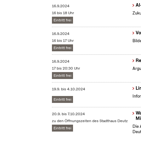
AI
16.9.2024
16 bis 18 Uhr
Zuku
Eintritt frei
Vo
16.9.2024
16 bis 17 Uhr
Bild
Eintritt frei
Re
16.9.2024
17 bis 20:30 Uhr
Argu
Eintritt frei
Li
19.9.
bis
4.10.2024
Info
Eintritt frei
Wa
20.9.
bis
7.10.2024
Mi
zu den Öffnungszeiten des Stadthaus Deutz
Die 
Eintritt frei
Deut