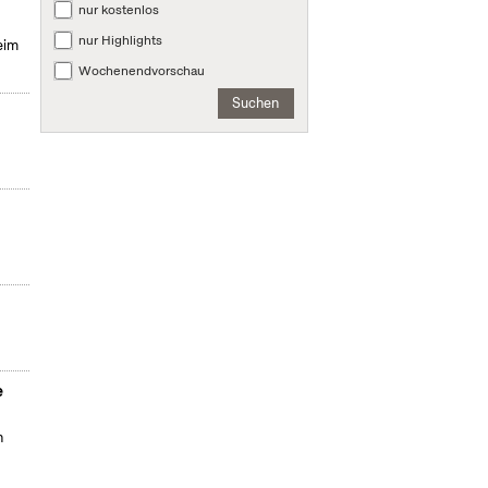
nur kostenlos
nur Highlights
eim
Wochenendvorschau
Suchen
e
n