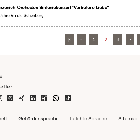
rzenich-Orchester: Sinfoniekonzert "Verbotene Liebe"
Jahre Arnold Schönberg
|<
<
1
2
3
>
e
etter
heit
Gebärdensprache
Leichte Sprache
Sitemap