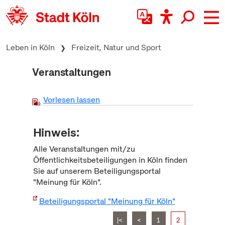
zum Inhalt springen
Leben in Köln
Freizeit, Natur und Sport
Veranstaltungen
Vorlesen lassen
Hinweis:
Alle Veranstaltungen mit/zu
Öffentlichkeitsbeteiligungen in Köln finden
Sie auf unserem Beteiligungsportal
"Meinung für Köln".
Beteiligungsportal "Meinung für Köln"
|<
<
1
2