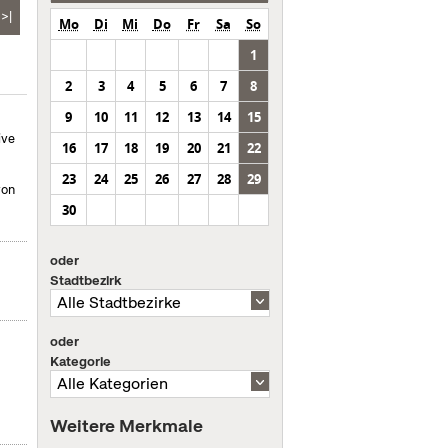
>|
Mo
Di
Mi
Do
Fr
Sa
So
1
2
3
4
5
6
7
8
9
10
11
12
13
14
15
ive
16
17
18
19
20
21
22
23
24
25
26
27
28
29
von
30
oder
Stadtbezirk
oder
Kategorie
Weitere Merkmale