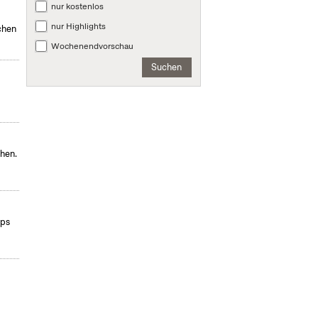
nur kostenlos
nur Highlights
chen
Wochenendvorschau
Suchen
chen.
ops