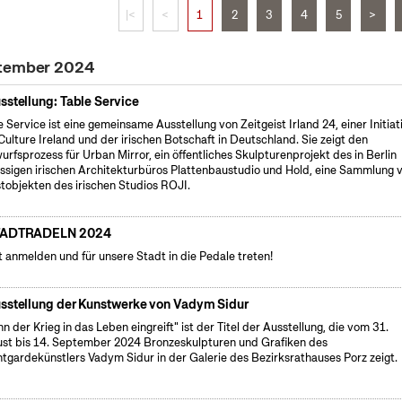
|<
<
1
2
3
4
5
>
ptember 2024
sstellung: Table Service
e Service ist eine gemeinsame Ausstellung von Zeitgeist Irland 24, einer Initiat
Culture Ireland und der irischen Botschaft in Deutschland. Sie zeigt den
urfsprozess für Urban Mirror, ein öffentliches Skulpturenprojekt des in Berlin
ssigen irischen Architekturbüros Plattenbaustudio und Hold, eine Sammlung 
tobjekten des irischen Studios ROJI.
TADTRADELN 2024
t anmelden und für unsere Stadt in die Pedale treten!
sstellung der Kunstwerke von Vadym Sidur
n der Krieg in das Leben eingreift" ist der Titel der Ausstellung, die vom 31.
st bis 14. September 2024 Bronzeskulpturen und Grafiken des
tgardekünstlers Vadym Sidur in der Galerie des Bezirksrathauses Porz zeigt.