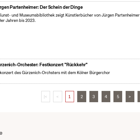
rgen Partenheimer: Der Schein der Dinge
Kunst- und Museumsbibliothek zeigt Künstlerbücher von Jürgen Partenheimer
er Jahren bis 2023.
rzenich-Orchester: Festkonzert "Rückkehr"
konzert des Gürzenich-Orchsters mit dem Kölner Bürgerchor
|<
<
1
2
3
4
5
>
e