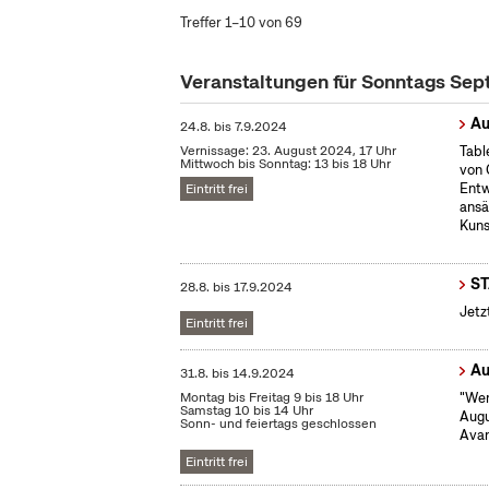
Treffer 1–10 von 69
Veranstaltungen für Sonntags Se
Au
24.8.
bis
7.9.2024
Vernissage: 23. August 2024, 17 Uhr
Tabl
Mittwoch bis Sonntag: 13 bis 18 Uhr
von 
Entw
Eintritt frei
ansä
Kuns
S
28.8.
bis
17.9.2024
Jetz
Eintritt frei
Au
31.8.
bis
14.9.2024
Montag bis Freitag 9 bis 18 Uhr
"Wen
Samstag 10 bis 14 Uhr
Augu
Sonn- und feiertags geschlossen
Avan
Eintritt frei