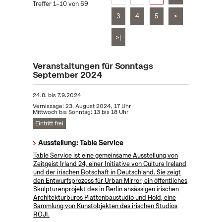
Treffer 1–10 von 69
3
4
5
>
>|
Veranstaltungen für Sonntags
September 2024
24.8.
bis
7.9.2024
Vernissage: 23. August 2024, 17 Uhr
Mittwoch bis Sonntag: 13 bis 18 Uhr
Eintritt frei
Ausstellung: Table Service
Table Service ist eine gemeinsame Ausstellung von
Zeitgeist Irland 24, einer Initiative von Culture Ireland
und der irischen Botschaft in Deutschland. Sie zeigt
den Entwurfsprozess für Urban Mirror, ein öffentliches
Skulpturenprojekt des in Berlin ansässigen irischen
Architekturbüros Plattenbaustudio und Hold, eine
Sammlung von Kunstobjekten des irischen Studios
ROJI.