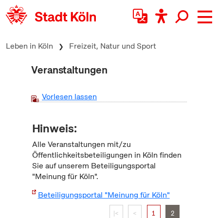
zum Inhalt springen
Leben in Köln
Freizeit, Natur und Sport
Veranstaltungen
Vorlesen lassen
Hinweis:
Alle Veranstaltungen mit/zu
Öffentlichkeitsbeteiligungen in Köln finden
Sie auf unserem Beteiligungsportal
"Meinung für Köln".
Beteiligungsportal "Meinung für Köln"
|<
<
1
2