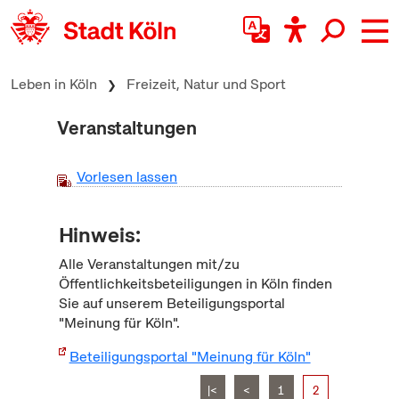
zum Inhalt springen
Leben in Köln
Freizeit, Natur und Sport
Veranstaltungen
Vorlesen lassen
Hinweis:
Alle Veranstaltungen mit/zu
Öffentlichkeitsbeteiligungen in Köln finden
Sie auf unserem Beteiligungsportal
"Meinung für Köln".
Beteiligungsportal "Meinung für Köln"
|<
<
1
2