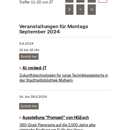
Treffer 11–20 von 27
3
>
>|
Veranstaltungen für Montags
September 2024
9.9.2024
16 bis 18 Uhr
Eintritt frei
AI-rocked-IT
Zukunftstechnologien für junge Technikbegeisterte in
der Stadtteilbibliothek Mülheim
14.
bis
28.9.2024
Eintritt frei
Ausstellung "Pompeji" von HGEsch
360-Grad-Panorama auf die 2.500 Jahre alte
römische Siedlung am Fuße des Vesuv