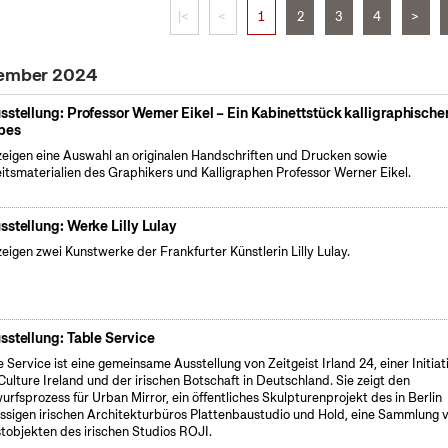
|<
<
1
2
3
4
>
ptember 2024
sstellung: Professor Werner Eikel – Ein Kabinettstück kalligraphische
bes
zeigen eine Auswahl an originalen Handschriften und Drucken sowie
itsmaterialien des Graphikers und Kalligraphen Professor Werner Eikel.
sstellung: Werke Lilly Lulay
zeigen zwei Kunstwerke der Frankfurter Künstlerin Lilly Lulay.
sstellung: Table Service
e Service ist eine gemeinsame Ausstellung von Zeitgeist Irland 24, einer Initiat
Culture Ireland und der irischen Botschaft in Deutschland. Sie zeigt den
urfsprozess für Urban Mirror, ein öffentliches Skulpturenprojekt des in Berlin
ssigen irischen Architekturbüros Plattenbaustudio und Hold, eine Sammlung 
tobjekten des irischen Studios ROJI.