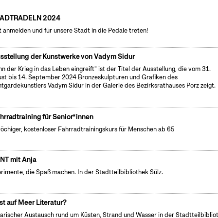
TADTRADELN 2024
t anmelden und für unsere Stadt in die Pedale treten!
sstellung der Kunstwerke von Vadym Sidur
n der Krieg in das Leben eingreift" ist der Titel der Ausstellung, die vom 31.
st bis 14. September 2024 Bronzeskulpturen und Grafiken des
tgardekünstlers Vadym Sidur in der Galerie des Bezirksrathauses Porz zeigt.
hrradtraining für Senior*innen
öchiger, kostenloser Fahrradtrainingskurs für Menschen ab 65
NT mit Anja
rimente, die Spaß machen. In der Stadtteilbibliothek Sülz.
st auf Meer Literatur?
rarischer Austausch rund um Küsten, Strand und Wasser in der Stadtteilbiblio