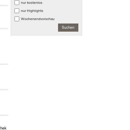
nur kostenlos
nur Highlights
Wochenendvorschau
Suchen
thek