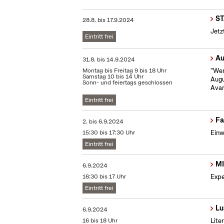
S
28.8.
bis
17.9.2024
Jetz
Eintritt frei
Au
31.8.
bis
14.9.2024
Montag bis Freitag 9 bis 18 Uhr
"Wen
Samstag 10 bis 14 Uhr
Augu
Sonn- und feiertags geschlossen
Avan
Eintritt frei
Fa
2.
bis
6.9.2024
15:30 bis 17:30 Uhr
Einw
Eintritt frei
MI
6.9.2024
16:30 bis 17 Uhr
Expe
Eintritt frei
Lu
6.9.2024
16 bis 18 Uhr
Lite