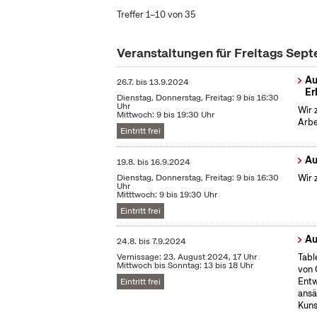
Treffer 1–10 von 35
Veranstaltungen für Freitags Se
Au
26.7.
bis
13.9.2024
Er
Dienstag, Donnerstag, Freitag: 9 bis 16:30
Uhr
Wir 
Mittwoch: 9 bis 19:30 Uhr
Arbe
Eintritt frei
Au
19.8.
bis
16.9.2024
Dienstag, Donnerstag, Freitag: 9 bis 16:30
Wir 
Uhr
Mitttwoch: 9 bis 19:30 Uhr
Eintritt frei
Au
24.8.
bis
7.9.2024
Vernissage: 23. August 2024, 17 Uhr
Tabl
Mittwoch bis Sonntag: 13 bis 18 Uhr
von 
Entw
Eintritt frei
ansä
Kuns