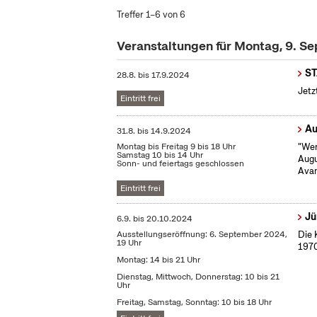
Treffer 1–6 von 6
Veranstaltungen für Montag, 9. 
S
28.8.
bis
17.9.2024
Jetz
Eintritt frei
Au
31.8.
bis
14.9.2024
Montag bis Freitag 9 bis 18 Uhr
"Wen
Samstag 10 bis 14 Uhr
Augu
Sonn- und feiertags geschlossen
Avan
Eintritt frei
Jü
6.9.
bis
20.10.2024
Ausstellungseröffnung: 6. September 2024,
Die 
19 Uhr
1970
Montag: 14 bis 21 Uhr
Dienstag, Mittwoch, Donnerstag: 10 bis 21
Uhr
Freitag, Samstag, Sonntag: 10 bis 18 Uhr