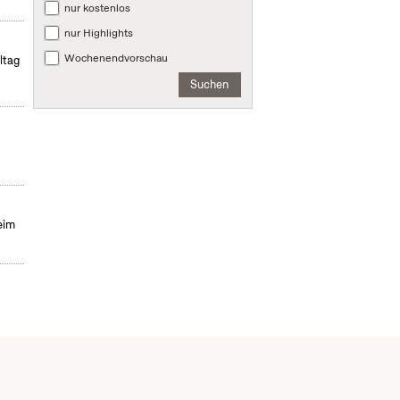
nur kostenlos
nur Highlights
Wochenendvorschau
ltag
Suchen
eim