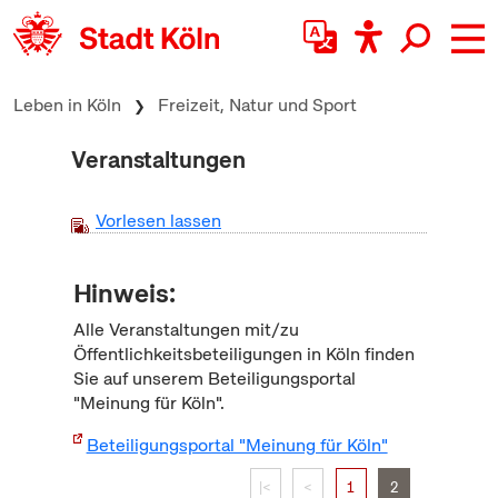
zum Inhalt springen
Leben in Köln
Freizeit, Natur und Sport
Veranstaltungen
Vorlesen lassen
Hinweis:
Alle Veranstaltungen mit/zu
Öffentlichkeitsbeteiligungen in Köln finden
Sie auf unserem Beteiligungsportal
"Meinung für Köln".
Beteiligungsportal "Meinung für Köln"
|<
<
1
2