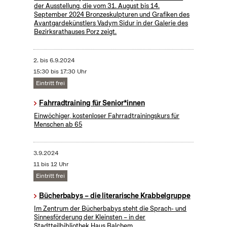
der Ausstellung, die vom 31. August bis 14.
September 2024 Bronzeskulpturen und Grafiken des
Avantgardekünstlers Vadym Sidur in der Galerie des
Bezirksrathauses Porz zeigt.
2.
bis
6.9.2024
15:30 bis 17:30 Uhr
Eintritt frei
Fahrradtraining für Senior*innen
Einwöchiger, kostenloser Fahrradtrainingskurs für
Menschen ab 65
3.9.2024
11 bis 12 Uhr
Eintritt frei
Bücherbabys – die literarische Krabbelgruppe
Im Zentrum der Bücherbabys steht die Sprach- und
Sinnesförderung der Kleinsten – in der
Stadtteilbibliothek Haus Balchem.