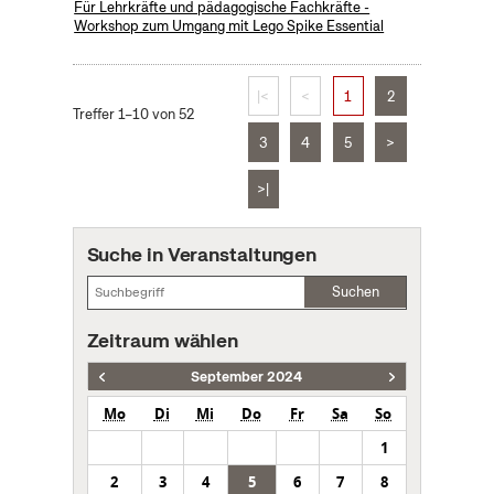
Für Lehrkräfte und pädagogische Fachkräfte -
Workshop zum Umgang mit Lego Spike Essential
|<
<
1
2
Treffer 1–10 von 52
3
4
5
>
>|
Suche in Veranstaltungen
Suchen
Zeitraum wählen
September 2024
Mo
Di
Mi
Do
Fr
Sa
So
1
2
3
4
5
6
7
8