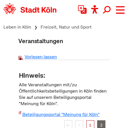
zum Inhalt springen
Leben in Köln
Freizeit, Natur und Sport
Veranstaltungen
Vorlesen lassen
Hinweis:
Alle Veranstaltungen mit/zu
Öffentlichkeitsbeteiligungen in Köln finden
Sie auf unserem Beteiligungsportal
"Meinung für Köln".
Beteiligungsportal "Meinung für Köln"
|<
<
1
2