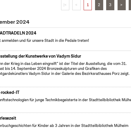
|<
<
1
2
3
>
ptember 2024
TADTRADELN 2024
t anmelden und für unsere Stadt in die Pedale treten!
sstellung der Kunstwerke von Vadym Sidur
n der Krieg in das Leben eingreift" ist der Titel der Ausstellung, die vom 31.
st bis 14. September 2024 Bronzeskulpturen und Grafiken des
tgardekünstlers Vadym Sidur in der Galerie des Bezirksrathauses Porz zeigt.
-rocked-IT
nftstechnologien für junge Technikbegeisterte in der Stadtteilbibliothek Mülh
rlesezeit
erbuchgeschichten für Kinder ab 3 Jahren in der Stadtteilbibliothek Mülheim