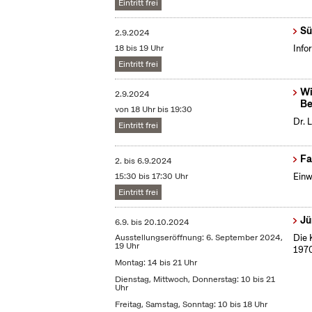
Eintritt frei
Sü
2.9.2024
18 bis 19 Uhr
Info
Eintritt frei
Wi
2.9.2024
Be
von 18 Uhr bis 19:30
Dr. 
Eintritt frei
Fa
2.
bis
6.9.2024
15:30 bis 17:30 Uhr
Einw
Eintritt frei
Jü
6.9.
bis
20.10.2024
Ausstellungseröffnung: 6. September 2024,
Die 
19 Uhr
1970
Montag: 14 bis 21 Uhr
Dienstag, Mittwoch, Donnerstag: 10 bis 21
Uhr
Freitag, Samstag, Sonntag: 10 bis 18 Uhr