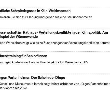
dliche Schmiedegasse in Köln-Weidenpesch
rmieren Sie sich zur Planung und geben Sie eine Stellungnahme ab.
ssenschaft im Rathaus - Verteilungskonflikte in der Klimapolitik: Am
ispiel der Wärmewende
Leon Wansleben zeigt wie es zu Zuspitzungen von Verteilungskonflikten kommt
hrradtraining für Senior*innen
öchiger, kostenloser Fahrradtrainingskurs für Menschen ab 65
rgen Partenheimer: Der Schein der Dinge
Kunst- und Museumsbibliothek zeigt Künstlerbücher von Jürgen Partenheimer
er Jahren bis 2023.