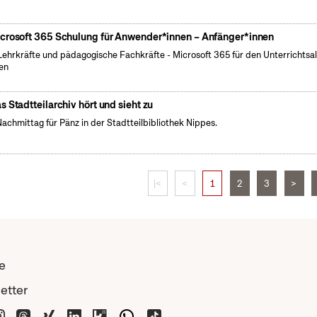
crosoft 365 Schulung für Anwender*innen – Anfänger*innen
Lehrkräfte und pädagogische Fachkräfte - Microsoft 365 für den Unterrichtsal
en
s Stadtteilarchiv hört und sieht zu
Nachmittag für Pänz in der Stadtteilbibliothek Nippes.
|<
<
1
2
3
>
e
etter