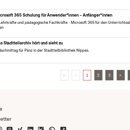
crosoft 365 Schulung für Anwender*innen – Anfänger*innen
Lehrkräfte und pädagogische Fachkräfte - Microsoft 365 für den Unterrichtsal
en
s Stadtteilarchiv hört und sieht zu
Nachmittag für Pänz in der Stadtteilbibliothek Nippes.
|<
<
1
2
3
>
e
etter