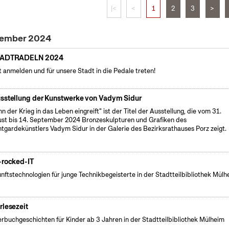
|<
<
1
2
3
>
ptember 2024
TADTRADELN 2024
t anmelden und für unsere Stadt in die Pedale treten!
sstellung der Kunstwerke von Vadym Sidur
n der Krieg in das Leben eingreift" ist der Titel der Ausstellung, die vom 31.
st bis 14. September 2024 Bronzeskulpturen und Grafiken des
tgardekünstlers Vadym Sidur in der Galerie des Bezirksrathauses Porz zeigt.
-rocked-IT
nftstechnologien für junge Technikbegeisterte in der Stadtteilbibliothek Mülh
rlesezeit
erbuchgeschichten für Kinder ab 3 Jahren in der Stadtteilbibliothek Mülheim