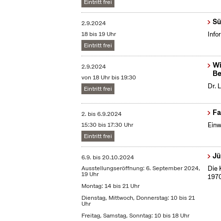
Eintritt frei
Sü
2.9.2024
18 bis 19 Uhr
Info
Eintritt frei
Wi
2.9.2024
Be
von 18 Uhr bis 19:30
Dr. 
Eintritt frei
Fa
2.
bis
6.9.2024
15:30 bis 17:30 Uhr
Einw
Eintritt frei
Jü
6.9.
bis
20.10.2024
Ausstellungseröffnung: 6. September 2024,
Die 
19 Uhr
1970
Montag: 14 bis 21 Uhr
Dienstag, Mittwoch, Donnerstag: 10 bis 21
Uhr
Freitag, Samstag, Sonntag: 10 bis 18 Uhr