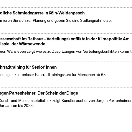
dliche Schmiedegasse in Köln-Weidenpesch
rmieren Sie sich zur Planung und geben Sie eine Stellungnahme ab.
ssenschaft im Rathaus - Verteilungskonflikte in der Klimapolitik: Am
ispiel der Wärmewende
Leon Wansleben zeigt wie es zu Zuspitzungen von Verteilungskonflikten kommt
hrradtraining für Senior*innen
öchiger, kostenloser Fahrradtrainingskurs für Menschen ab 65
rgen Partenheimer: Der Schein der Dinge
Kunst- und Museumsbibliothek zeigt Künstlerbücher von Jürgen Partenheimer
er Jahren bis 2023.