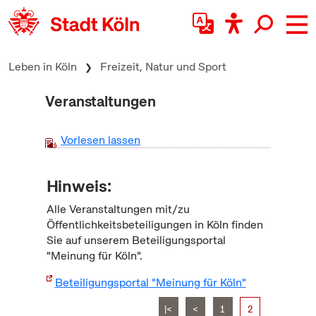
zum Inhalt springen
Leben in Köln
Freizeit, Natur und Sport
Veranstaltungen
Vorlesen lassen
Hinweis:
Alle Veranstaltungen mit/zu
Öffentlichkeitsbeteiligungen in Köln finden
Sie auf unserem Beteiligungsportal
"Meinung für Köln".
Beteiligungsportal "Meinung für Köln"
|<
<
1
2