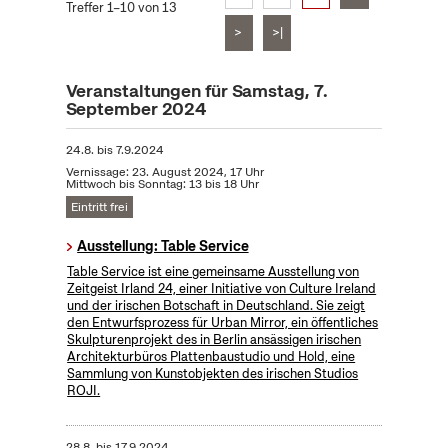
Treffer 1–10 von 13
>
>|
Veranstaltungen für Samstag, 7.
September 2024
24.8.
bis
7.9.2024
Vernissage: 23. August 2024, 17 Uhr
Mittwoch bis Sonntag: 13 bis 18 Uhr
Eintritt frei
Ausstellung: Table Service
Table Service ist eine gemeinsame Ausstellung von
Zeitgeist Irland 24, einer Initiative von Culture Ireland
und der irischen Botschaft in Deutschland. Sie zeigt
den Entwurfsprozess für Urban Mirror, ein öffentliches
Skulpturenprojekt des in Berlin ansässigen irischen
Architekturbüros Plattenbaustudio und Hold, eine
Sammlung von Kunstobjekten des irischen Studios
ROJI.
28.8.
bis
17.9.2024