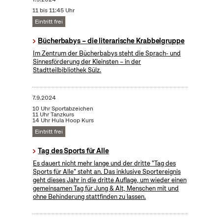
11 bis 11:45 Uhr
Eintritt frei
Bücherbabys – die literarische Krabbelgruppe
Im Zentrum der Bücherbabys steht die Sprach- und
Sinnesförderung der Kleinsten – in der
Stadtteilbibliothek Sülz.
7.9.2024
10 Uhr Sportabzeichen
11 Uhr Tanzkurs
14 Uhr Hula Hoop Kurs
Eintritt frei
Tag des Sports für Alle
Es dauert nicht mehr lange und der dritte "Tag des
Sports für Alle" steht an. Das inklusive Sportereignis
geht dieses Jahr in die dritte Auflage, um wieder einen
gemeinsamen Tag für Jung & Alt, Menschen mit und
ohne Behinderung stattfinden zu lassen.