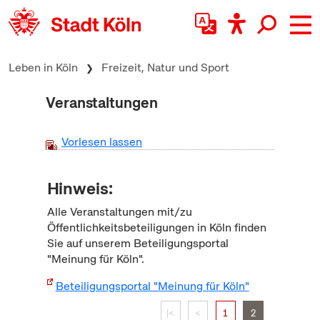
zum Inhalt springen
Leben in Köln
Freizeit, Natur und Sport
Veranstaltungen
Vorlesen lassen
Hinweis:
Alle Veranstaltungen mit/zu
Öffentlichkeitsbeteiligungen in Köln finden
Sie auf unserem Beteiligungsportal
"Meinung für Köln".
Beteiligungsportal "Meinung für Köln"
|<
<
1
2