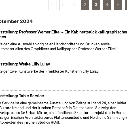
|<
<
1
2
3
4
>
eptember 2024
sstellung: Professor Werner Eikel – Ein Kabinettstück kalligraphische
bes
zeigen eine Auswahl an originalen Handschriften und Drucken sowie
itsmaterialien des Graphikers und Kalligraphen Professor Werner Eikel.
sstellung: Werke Lilly Lulay
zeigen zwei Kunstwerke der Frankfurter Künstlerin Lilly Lulay.
sstellung: Table Service
e Service ist eine gemeinsame Ausstellung von Zeitgeist Irland 24, einer Initiat
Culture Ireland und der irischen Botschaft in Deutschland. Sie zeigt den
urfsprozess für Urban Mirror, ein öffentliches Skulpturenprojekt des in Berlin
ssigen irischen Architekturbüros Plattenbaustudio und Hold, eine Sammlung 
tobjekten des irischen Studios ROJI.