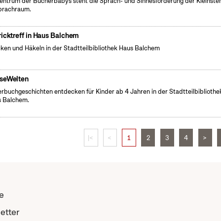
entrum der Bücherbabys steht die Sprach- und Sinnesförderung der Kleinste
prachraum.
ricktreff in Haus Balchem
cken und Häkeln in der Stadtteilbibliothek Haus Balchem
seWelten
erbuchgeschichten entdecken für Kinder ab 4 Jahren in der Stadtteilbibliothe
 Balchem.
|<
<
1
2
3
4
>
e
etter