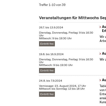
Treffer 1–10 von 39
Veranstaltungen für Mittwochs S
Au
26.7.
bis
13.9.2024
Er
Dienstag, Donnerstag, Freitag: 9 bis 16:30
Uhr
Wir 
Mittwoch: 9 bis 19:30 Uhr
Arbe
Eintritt frei
Au
19.8.
bis
16.9.2024
Dienstag, Donnerstag, Freitag: 9 bis 16:30
Wir 
Uhr
Mitttwoch: 9 bis 19:30 Uhr
Eintritt frei
Au
24.8.
bis
7.9.2024
Vernissage: 23. August 2024, 17 Uhr
Tabl
Mittwoch bis Sonntag: 13 bis 18 Uhr
von 
Entw
Eintritt frei
ansä
Kuns