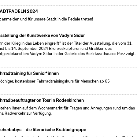
TADTRADELN 2024
t anmelden und für unsere Stadt in die Pedale treten!
sstellung der Kunstwerke von Vadym Sidur
n der Krieg in das Leben eingreift" ist der Titel der Ausstellung, die vom 31.
st bis 14. September 2024 Bronzeskulpturen und Grafiken des
tgardekünstlers Vadym Sidur in der Galerie des Bezirksrathauses Porz zeigt.
hrradtraining für Senior*innen
öchiger, kostenloser Fahrradtrainingskurs für Menschen ab 65
hrradbeauftragter on Tour in Rodenkirchen
stehen Ihnen auf dem Wochenmarkt für Fragen und Anregungen rund um das
a Radverkehr zur Verfügung.
cherbabys – die literarische Krabbelgruppe