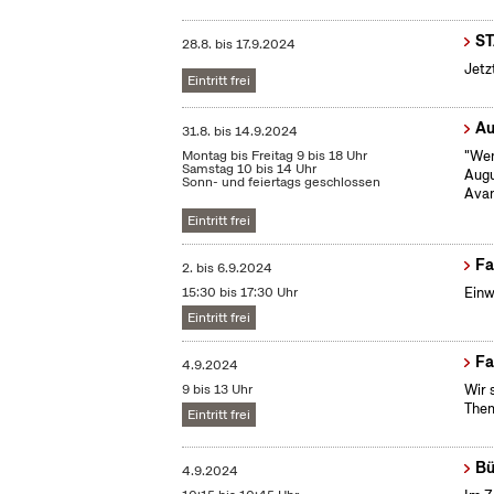
S
28.8.
bis
17.9.2024
Jetz
Eintritt frei
Au
31.8.
bis
14.9.2024
Montag bis Freitag 9 bis 18 Uhr
"Wen
Samstag 10 bis 14 Uhr
Augu
Sonn- und feiertags geschlossen
Avan
Eintritt frei
Fa
2.
bis
6.9.2024
15:30 bis 17:30 Uhr
Einw
Eintritt frei
Fa
4.9.2024
9 bis 13 Uhr
Wir 
Them
Eintritt frei
Bü
4.9.2024