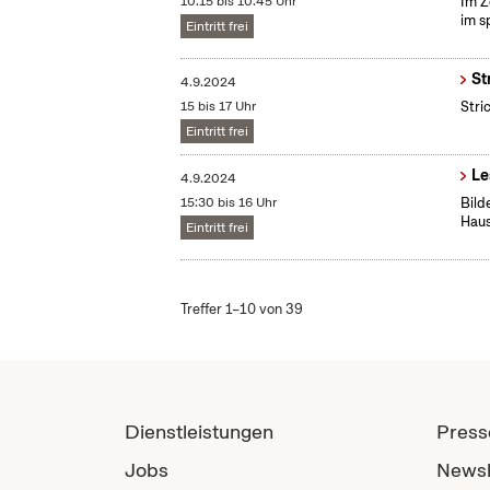
10:15 bis 10:45 Uhr
Im Z
im s
Eintritt frei
St
4.9.2024
15 bis 17 Uhr
Stri
Eintritt frei
Le
4.9.2024
15:30 bis 16 Uhr
Bild
Haus
Eintritt frei
Treffer 1–10 von 39
Dienstleistungen
Press
Jobs
Newsl