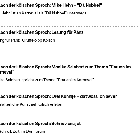
ach der kölschen Sproch: Mike Hehn – "Dä Nubbel"
 Hehn ist an Karneval als "Dä Nubbel“ unterwegs
ach der kölschen Sproch: Lesung für Pänz
ng für Pänz "Grüffelo op Kölsch“"
ach der kölschen Sproch: Monika Salchert zum Thema "Frauen im
rneval"
ka Salchert spricht zum Thema "Frauen im Karneval"
ach der kölschen Sproch: Drei Künnije – dat wöss ich ävver
elalterliche Kunst auf Kölsch erleben
ach der kölschen Sproch: Schriev ens jet
SchreibZeit im Domforum