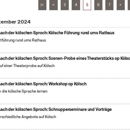
|<
<
3
4
5
6
7
>
ptember 2024
ach der kölschen Sproch: Kölsche Führung rund ums Rathaus
tführung rund ums Rathaus
ach der kölschen Sproch: Szenen-Probe eines Theaterstücks op Köls
uf einer Theaterprobe auf Kölsch
ach der kölschen Sproch: Workshop op Kölsch
v die kölsche Sprache lernen
ach der kölschen Sproch: Schnupperseminare und Vorträge
rschiedliche Angebote auf Kölsch