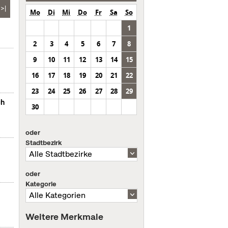
>|
Mo
Di
Mi
Do
Fr
Sa
So
1
2
3
4
5
6
7
8
9
10
11
12
13
14
15
16
17
18
19
20
21
22
23
24
25
26
27
28
29
ch
30
oder
Stadtbezirk
oder
Kategorie
Weitere Merkmale