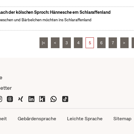
ach der kölschen Sproch: Hännesche em Schlaraffenland
eschen und Bärbelchen möchten ins Schlaraffenland
|<
<
3
4
5
6
7
>
e
etter
heit
Gebärdensprache
Leichte Sprache
Sitemap