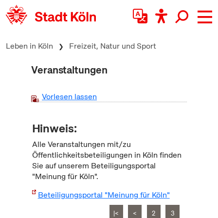
zum Inhalt springen
Leben in Köln
Freizeit, Natur und Sport
Veranstaltungen
Vorlesen lassen
Hinweis:
Alle Veranstaltungen mit/zu
Öffentlichkeitsbeteiligungen in Köln finden
Sie auf unserem Beteiligungsportal
"Meinung für Köln".
Beteiligungsportal "Meinung für Köln"
|<
<
2
3