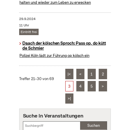
halten und wieder zum Leben zu erwecken
29.9.2024
11 Uhr
Eintritt frei
Daach der kölschen Sproch: Pass op, do kütt
de Schmier
Polizei Köln lädt zur Führung op kölsch ein
|<
<
1
2
Treffer 21–30 von 69
3
4
5
>
>|
Suche in Veranstaltungen
Suchen