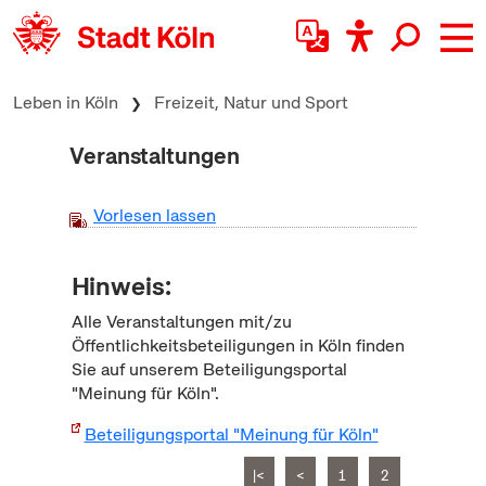
zum Inhalt springen
Leben in Köln
Freizeit, Natur und Sport
Veranstaltungen
Vorlesen lassen
Hinweis:
Alle Veranstaltungen mit/zu
Öffentlichkeitsbeteiligungen in Köln finden
Sie auf unserem Beteiligungsportal
"Meinung für Köln".
Beteiligungsportal "Meinung für Köln"
|<
<
1
2