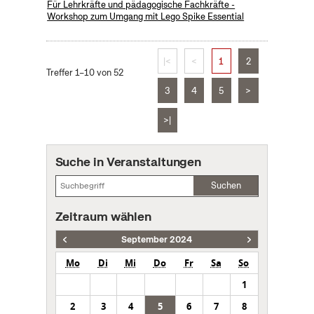
Für Lehrkräfte und pädagogische Fachkräfte -
Workshop zum Umgang mit Lego Spike Essential
|<
<
1
2
Treffer 1–10 von 52
3
4
5
>
>|
Suche in Veranstaltungen
Suchen
Zeitraum wählen
September 2024
Mo
Di
Mi
Do
Fr
Sa
So
1
2
3
4
5
6
7
8