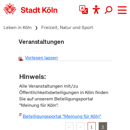
zum Inhalt springen
Leben in Köln
Freizeit, Natur und Sport
Veranstaltungen
Vorlesen lassen
Hinweis:
Alle Veranstaltungen mit/zu
Öffentlichkeitsbeteiligungen in Köln finden
Sie auf unserem Beteiligungsportal
"Meinung für Köln".
Beteiligungsportal "Meinung für Köln"
|<
<
1
2