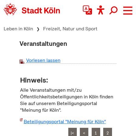
zum Inhalt springen
Leben in Köln
Freizeit, Natur und Sport
Veranstaltungen
Vorlesen lassen
Hinweis:
Alle Veranstaltungen mit/zu
Öffentlichkeitsbeteiligungen in Köln finden
Sie auf unserem Beteiligungsportal
"Meinung für Köln".
Beteiligungsportal "Meinung für Köln"
|<
<
1
2