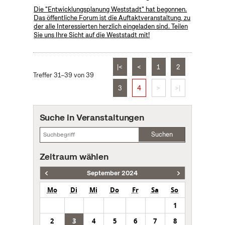
Die "Entwicklungsplanung Weststadt" hat begonnen.
Das öffentliche Forum ist die Auftaktveranstaltung, zu
der alle Interessierten herzlich eingeladen sind. Teilen
Sie uns Ihre Sicht auf die Weststadt mit!
|<
<
1
2
Treffer 31–39 von 39
3
4
>
>|
Suche in Veranstaltungen
Suchen
Zeitraum wählen
September 2024
Mo
Di
Mi
Do
Fr
Sa
So
1
2
3
4
5
6
7
8