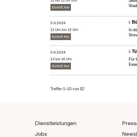
11 bis 12:30 Uhr
Jede
Stad
Eintritt frei
Bü
5.9.2024
11 Uhr bis 12 Uhr
In d
Sinn
Eintritt frei
Tü
5.9.2024
13 bis 16 Uhr
Für 
Esse
Eintritt frei
Treffer 1–10 von 52
Dienstleistungen
Press
Jobs
Newsl