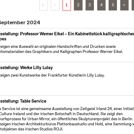
|<
<
1
2
3
4
5
>
 September 2024
sstellung: Professor Werner Eikel – Ein Kabinettstück kalligraphische
bes
zeigen eine Auswahl an originalen Handschriften und Drucken sowie
itsmaterialien des Graphikers und Kalligraphen Professor Werner Eikel.
sstellung: Werke Lilly Lulay
zeigen zwei Kunstwerke der Frankfurter Künstlerin Lilly Lulay.
sstellung: Table Service
e Service ist eine gemeinsame Ausstellung von Zeitgeist Irland 24, einer Initiat
Culture Ireland und der irischen Botschaft in Deutschland. Sie zeigt den
urfsprozess für Urban Mirror, ein öffentliches Skulpturenprojekt des in Berlin
ssigen irischen Architekturbüros Plattenbaustudio und Hold, eine Sammlung 
tobjekten des irischen Studios ROJI.