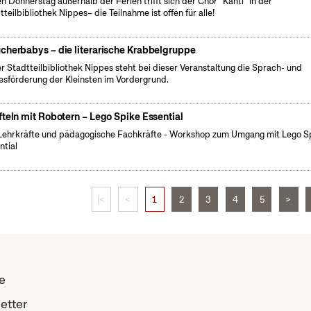
n Donnerstag außerhalb der Ferien trifft sich der Chor "Kanti" in der
tteilbibliothek Nippes– die Teilnahme ist offen für alle!
cherbabys – die literarische Krabbelgruppe
er Stadtteilbibliothek Nippes steht bei dieser Veranstaltung die Sprach- und
esförderung der Kleinsten im Vordergrund.
fteln mit Robotern – Lego Spike Essential
Lehrkräfte und pädagogische Fachkräfte - Workshop zum Umgang mit Lego S
ntial
|<
<
1
2
3
4
5
>
e
etter