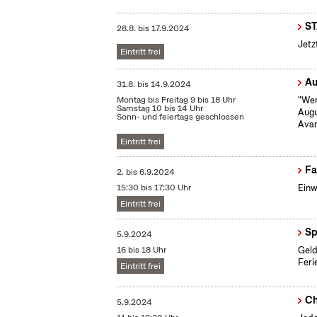
S
28.8.
bis
17.9.2024
Jetz
Eintritt frei
Au
31.8.
bis
14.9.2024
Montag bis Freitag 9 bis 18 Uhr
"Wen
Samstag 10 bis 14 Uhr
Augu
Sonn- und feiertags geschlossen
Avan
Eintritt frei
Fa
2.
bis
6.9.2024
15:30 bis 17:30 Uhr
Einw
Eintritt frei
Sp
5.9.2024
16 bis 18 Uhr
Geld
Feri
Eintritt frei
Ch
5.9.2024