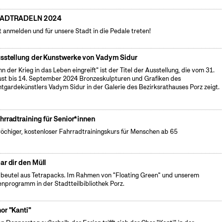
TADTRADELN 2024
t anmelden und für unsere Stadt in die Pedale treten!
sstellung der Kunstwerke von Vadym Sidur
n der Krieg in das Leben eingreift" ist der Titel der Ausstellung, die vom 31.
st bis 14. September 2024 Bronzeskulpturen und Grafiken des
tgardekünstlers Vadym Sidur in der Galerie des Bezirksrathauses Porz zeigt.
hrradtraining für Senior*innen
öchiger, kostenloser Fahrradtrainingskurs für Menschen ab 65
ar dir den Müll
beutel aus Tetrapacks. Im Rahmen von "Floating Green" und unserem
enprogramm in der Stadtteilbibliothek Porz.
or "Kanti"