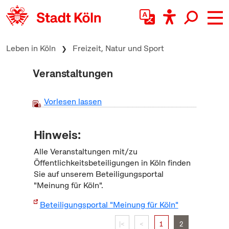
zum Inhalt springen
Leben in Köln
Freizeit, Natur und Sport
Veranstaltungen
Vorlesen lassen
Hinweis:
Alle Veranstaltungen mit/zu
Öffentlichkeitsbeteiligungen in Köln finden
Sie auf unserem Beteiligungsportal
"Meinung für Köln".
Beteiligungsportal "Meinung für Köln"
|<
<
1
2